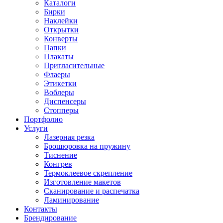
Каталоги
Бирки
Наклейки
Открытки
Конверты
Папки
Плакаты
Пригласительные
Флаеры
Этикетки
Воблеры
Диспенсеры
Стопперы
Портфолио
Услуги
Лазерная резка
Брошюровка на пружину
Тиснение
Конгрев
Термоклеевое скрепление
Изготовление макетов
Сканирование и распечатка
Ламинирование
Контакты
Брендирование