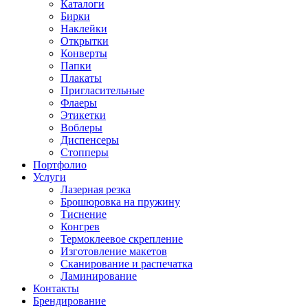
Каталоги
Бирки
Наклейки
Открытки
Конверты
Папки
Плакаты
Пригласительные
Флаеры
Этикетки
Воблеры
Диспенсеры
Стопперы
Портфолио
Услуги
Лазерная резка
Брошюровка на пружину
Тиснение
Конгрев
Термоклеевое скрепление
Изготовление макетов
Сканирование и распечатка
Ламинирование
Контакты
Брендирование