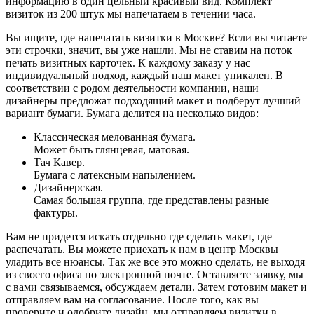
информацию в один цельный красивый вид. Комплект
визиток из
200 штук
мы напечатаем
в течении часа
.
Вы ищите, где напечатать визитки в Москве? Если вы читаете
эти строчки, значит, вы уже нашли. Мы не ставим на поток
печать визитных карточек. К каждому заказу у нас
индивидуальный подход, каждый наш макет уникален. В
соответствии с родом деятельности компании, наши
дизайнеры предложат подходящий макет и подберут лучший
вариант бумаги. Бумага делится на несколько видов:
Классическая мелованная бумага.
Может быть глянцевая, матовая.
Тач Кавер.
Бумага с латексным напылением.
Дизайнерская.
Самая большая группа, где представлены разные
фактуры.
Вам не придется искать отдельно где сделать макет, где
распечатать. Вы можете приехать к нам в центр Москвы
уладить все нюансы. Так же все это можно сделать, не выходя
из своего офиса по электронной почте. Оставляете заявку, мы
с вами связываемся, обсуждаем детали. Затем готовим макет и
отправляем вам на согласование. После того, как вы
проверите и одобрите дизайн, мы отправляем визитки в