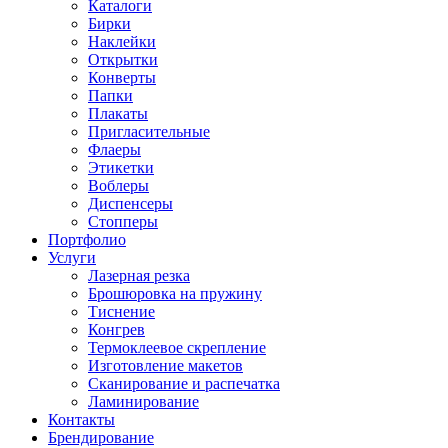
Каталоги
Бирки
Наклейки
Открытки
Конверты
Папки
Плакаты
Пригласительные
Флаеры
Этикетки
Воблеры
Диспенсеры
Стопперы
Портфолио
Услуги
Лазерная резка
Брошюровка на пружину
Тиснение
Конгрев
Термоклеевое скрепление
Изготовление макетов
Сканирование и распечатка
Ламинирование
Контакты
Брендирование