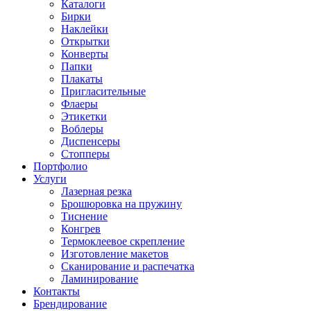
Каталоги
Бирки
Наклейки
Открытки
Конверты
Папки
Плакаты
Пригласительные
Флаеры
Этикетки
Воблеры
Диспенсеры
Стопперы
Портфолио
Услуги
Лазерная резка
Брошюровка на пружину
Тиснение
Конгрев
Термоклеевое скрепление
Изготовление макетов
Сканирование и распечатка
Ламинирование
Контакты
Брендирование