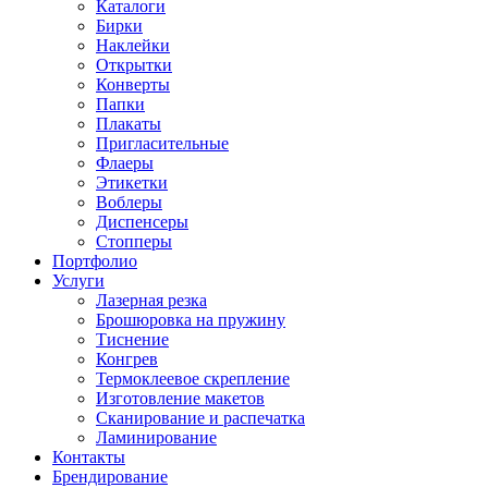
Каталоги
Бирки
Наклейки
Открытки
Конверты
Папки
Плакаты
Пригласительные
Флаеры
Этикетки
Воблеры
Диспенсеры
Стопперы
Портфолио
Услуги
Лазерная резка
Брошюровка на пружину
Тиснение
Конгрев
Термоклеевое скрепление
Изготовление макетов
Сканирование и распечатка
Ламинирование
Контакты
Брендирование