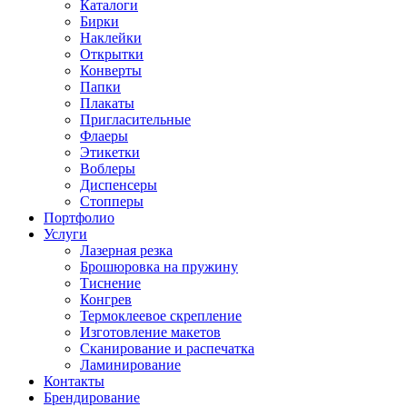
Каталоги
Бирки
Наклейки
Открытки
Конверты
Папки
Плакаты
Пригласительные
Флаеры
Этикетки
Воблеры
Диспенсеры
Стопперы
Портфолио
Услуги
Лазерная резка
Брошюровка на пружину
Тиснение
Конгрев
Термоклеевое скрепление
Изготовление макетов
Сканирование и распечатка
Ламинирование
Контакты
Брендирование