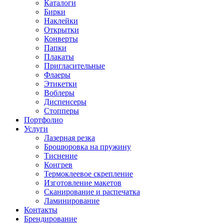
Каталоги
Бирки
Наклейки
Открытки
Конверты
Папки
Плакаты
Пригласительные
Флаеры
Этикетки
Воблеры
Диспенсеры
Стопперы
Портфолио
Услуги
Лазерная резка
Брошюровка на пружину
Тиснение
Конгрев
Термоклеевое скрепление
Изготовление макетов
Сканирование и распечатка
Ламинирование
Контакты
Брендирование