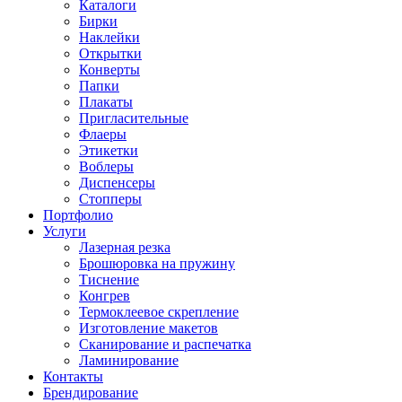
Каталоги
Бирки
Наклейки
Открытки
Конверты
Папки
Плакаты
Пригласительные
Флаеры
Этикетки
Воблеры
Диспенсеры
Стопперы
Портфолио
Услуги
Лазерная резка
Брошюровка на пружину
Тиснение
Конгрев
Термоклеевое скрепление
Изготовление макетов
Сканирование и распечатка
Ламинирование
Контакты
Брендирование