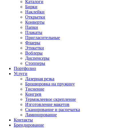
Каталоги
Бирки
Наклейки
Открытки
Конверты
Папки
Плакаты
Пригласительные
Флаеры
Этикетки
Воблеры
Диспенсеры
Стопперы
Портфолио
Услуги
Лазерная резка
Брошюровка на пружину
Тиснение
Конгрев
Термоклеевое скрепление
Изготовление макетов
Сканирование и распечатка
Ламинирование
Контакты
Брендирование