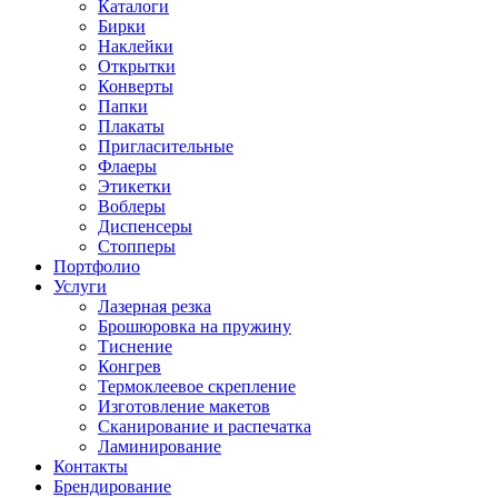
Каталоги
Бирки
Наклейки
Открытки
Конверты
Папки
Плакаты
Пригласительные
Флаеры
Этикетки
Воблеры
Диспенсеры
Стопперы
Портфолио
Услуги
Лазерная резка
Брошюровка на пружину
Тиснение
Конгрев
Термоклеевое скрепление
Изготовление макетов
Сканирование и распечатка
Ламинирование
Контакты
Брендирование